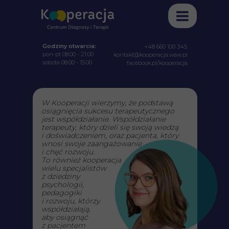
Godziny otwarcia:
+48 660 100 345
pon-pt 08:00 - 21:00
kontakt@kooperacja.waw.pl
sobota 08:00 - 15:00
facebook.pl/kooperacja
W Kooperacji wierzymy, że podstawą
osiągnięcia
sukcesu terapeutycznego
jest współdziałanie.
W
spółdziałanie
terapeuty,
który
dzieli się swoją
wiedzą
i doświadczeniem,
oraz
pacjenta,
który
wnosi
swoje
zaangażowanie
i chęć rozwoju.
T
o również
kooperacja
wielu s
pecjalistów
z dziedziny
psychologii,
pedagogiki
i rozwoju,
którzy
w
spółdziałają,
aby osiągnąć
z pacjentem