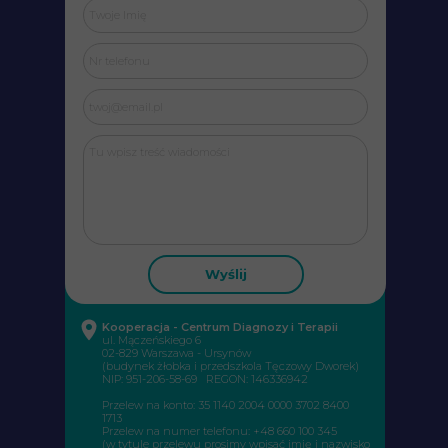
Wyślij
Kooperacja - Centrum Diagnozy i Terapii
ul.
Mączeńskiego 6
02-829 Warszawa - Ursynów
(budynek żłobka i przedszkola Tęczowy Dworek)
NIP: 951-206-58-69 REGON: 146336942
Przelew na konto: 35 1140 2004 0000 3702 8400
1713
Przelew na numer telefonu: +48 660 100 345
(w tytule przelewu prosimy wpisać imię i nazwisko