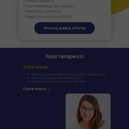
•
Terapia rodzinna
•
Psychoedukacja dla rodziców
•
Warsztaty i szkolenia
•
Diagnoza autyzmu ADOS-2
Poznaj pełną ofertę
Nasi terapeuci
Zofia Wnuk
Rozwijanie kompetencji emocjonalno-społecznych
Trening Umiejętności Społecznych
Wsparcie wychowawcze dla rodziców
Czytaj więcej →