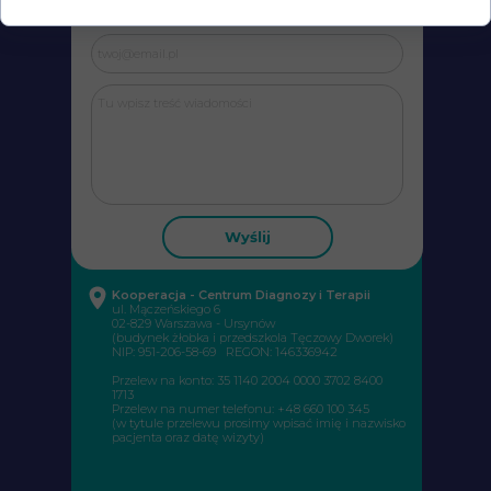
Wyślij
Kooperacja - Centrum Diagnozy i Terapii
ul.
Mączeńskiego 6
02-829 Warszawa - Ursynów
(budynek żłobka i przedszkola Tęczowy Dworek)
NIP: 951-206-58-69 REGON: 146336942
Przelew na konto: 35 1140 2004 0000 3702 8400
1713
Przelew na numer telefonu: +48 660 100 345
(w tytule przelewu prosimy wpisać imię i nazwisko
pacjenta oraz datę wizyty)