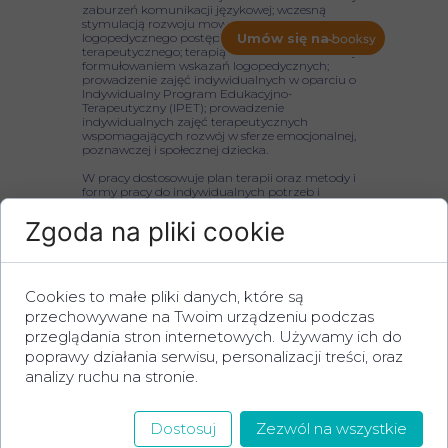
zaburzeń komunikacji językowej; wczesną
stymulacją rozwoju mowy; ustalaniem
logopedycznego postępowania korekcyjno-
Umów się na
terapeutycznego; terapią wad i zaburzeń mowy;
formułowaniem wskazań logopedycznych;
prowadzenie zajęć indywidualnych w oparciu o
Indywidualny Program Edukacyjno-
Terapeutyczny (IPET); prowadzenie
indywidualnych zajęć terapeutycznych
wspomagających rozwój w sferze emocjonalnej,
poznawczej i społecznej dziecka.
W pracy dostosowuje plan terapii oraz metody i
formy pracy do indywidualnych potrzeb i
możliwości każdego podopiecznego.
Zgoda na pliki cookie
Umów się na spotkanie:
Cookies to małe pliki danych, które są
przechowywane na Twoim urządzeniu podczas
zadzwoń:
+48 660 100 345
przeglądania stron internetowych. Używamy ich do
poprawy działania serwisu, personalizacji treści, oraz
lub napisz e-mail:
analizy ruchu na stronie.
Dostosuj
Zezwól na wszystkie