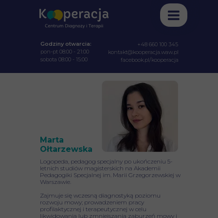
Godziny otwarcia:
+48 660 100 345
pon-pt 08:00 - 21:00
kontakt@kooperacja.waw.pl
sobota 08:00 - 15:00
facebook.pl/kooperacja
Marta
Ołtarzewska
Logopeda, pedagog specjalny po ukończeniu 5-
letnich studiów magisterskich na Akademii
Pedagogiki Specjalnej im. Marii Grzegorzewskiej w
Warszawie.
Zajmuje się wczesną diagnostyką poziomu
rozwoju mowy; prowadzeniem pracy
profilaktycznej i terapeutycznej w celu
likwidowania lub zmniejszania zaburzeń mowy i