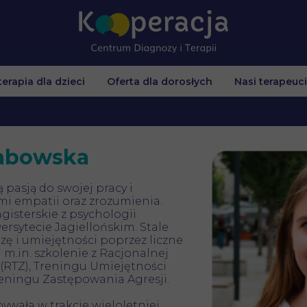
terapia dla dzieci
Oferta dla dorosłych
Nasi terapeuci
dla dzieci
ckiem na konsultację?
abowska
agogiczna
 pasją do swojej pracy i
ensoryczna
 empatii oraz zrozumienia.
gisterskie z psychologii
jętności Społecznych
rsytecie Jagiellońskim. Stale
zę i umiejętności poprzez liczne
 m.in. szkolenie z Racjonalnej
chowy Johansena
(RTZ), Treningu Umiejętności
eningu Zastępowania Agresji.
wała w trakcie wieloletniej